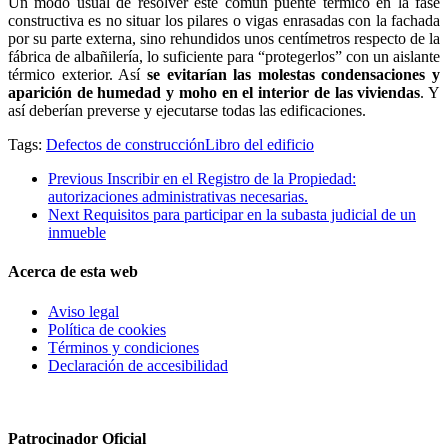
Un modo usual de resolver este común puente térmico en la fase
constructiva es no situar los pilares o vigas enrasadas con la fachada
por su parte externa, sino rehundidos unos centímetros respecto de la
fábrica de albañilería, lo suficiente para “protegerlos” con un aislante
térmico exterior. Así
se evitarían las molestas condensaciones y
aparición de humedad y moho en el interior de las viviendas
. Y
así deberían preverse y ejecutarse todas las edificaciones.
Tags:
Defectos de construcción
Libro del edificio
Previous
Inscribir en el Registro de la Propiedad:
autorizaciones administrativas necesarias.
Next
Requisitos para participar en la subasta judicial de un
inmueble
Acerca de esta web
Aviso legal
Política de cookies
Términos y condiciones
Declaración de accesibilidad
Patrocinador Oficial