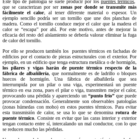
Este tipo de patología se suele producir por los
puentes térmicos
,
que se caracterizan por ser
zonas por donde se transmite más
fácilmente el
calor
, al tener diferente material o espesor. Un
ejemplo sencillo podría ser un tornillo que une dos planchas de
madera. Como el tornillo conduce mejor el calor que la madera el
calor se “escapa” por ahí. Por este motivo, antes de mejorar la
eficacia del resto del aislamiento se debería valorar eliminar la fuga
de calor del tornillo.
Por ello se producen también los puentes térmicos en fachadas de
edificios por el contacto de piezas estructurales con el exterior. Por
ejemplo, en un edificio que tenga estructura metálica o de hormigón,
los pilares y vigas harán de puente térmico respecto de la
fábrica de albañilería
, que normalmente es de ladrillo o bloques
huecos de hormigón. Una fábrica de albañilería que sea
interrumpida por un pilar o una viga, experimentará un puente
térmico en esa zona, pues el pilar o viga, transmiten mejor el calor,
provocando una pérdida y apareciendo un
“punto frío”
que puede
provocar condensación. Generalmente son observables patologías
(zonas húmedas con moho) en estos puentes térmicos. Para evitar
esta transmisión de calor, se usa lo que se denomina
rotura de
puente térmico
. Consiste en evitar que las caras interior y exterior
tengan contacto entre sí, intercalando un mal conductor, con lo que
se reducen mucho las pérdidas.