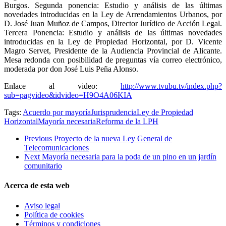
Burgos. Segunda ponencia: Estudio y análisis de las últimas
novedades introducidas en la Ley de Arrendamientos Urbanos, por
D. José Juan Muñoz de Campos, Director Jurídico de Acción Legal.
Tercera Ponencia: Estudio y análisis de las últimas novedades
introducidas en la Ley de Propiedad Horizontal, por D. Vicente
Magro Servet, Presidente de la Audiencia Provincial de Alicante.
Mesa redonda con posibilidad de preguntas vía correo electrónico,
moderada por don José Luis Peña Alonso.
Enlace al video:
http://www.tvubu.tv/index.php?
sub=pagvideo&idvideo=H9O4A06KIA
Tags:
Acuerdo por mayoría
Jurisprudencia
Ley de Propiedad
Horizontal
Mayoría necesaria
Reforma de la LPH
Previous
Proyecto de la nueva Ley General de
Telecomunicaciones
Next
Mayoría necesaria para la poda de un pino en un jardín
comunitario
Acerca de esta web
Aviso legal
Política de cookies
Términos y condiciones