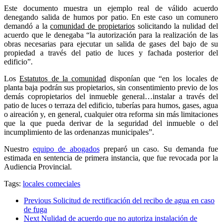
Este documento muestra un ejemplo real de válido acuerdo
denegando salida de humos por patio. En este caso un comunero
demandó a la
comunidad de propietarios
solicitando la nulidad del
acuerdo que le denegaba “la autorización para la realización de las
obras necesarias para ejecutar un salida de gases del bajo de su
propiedad a través del patio de luces y fachada posterior del
edificio”.
Los
Estatutos de la comunidad
disponían que “en los locales de
planta baja podrán sus propietarios, sin consentimiento previo de los
demás copropietarios del inmueble general…instalar a través del
patio de luces o terraza del edificio, tuberías para humos, gases, agua
o aireación y, en general, cualquier otra reforma sin más limitaciones
que la que pueda derivar de la seguridad del inmueble o del
incumplimiento de las ordenanzas municipales”.
Nuestro
equipo de abogados
preparó un caso. Su demanda fue
estimada en sentencia de primera instancia, que fue revocada por la
Audiencia Provincial.
Tags:
locales comeciales
Previous
Solicitud de rectificación del recibo de agua en caso
de fuga
Next
Nulidad de acuerdo que no autoriza instalación de